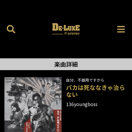
楽曲詳細
自分、不器用ですから
バカは死ななきゃ治ら
ない
136youngboss