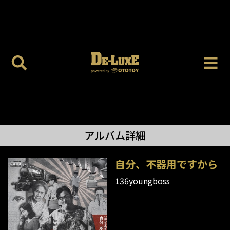
アルバム詳細
自分、不器用ですから
136youngboss