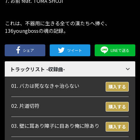
7. お前 feat. TOMA SHOJI
これは、不器用に生きる全ての漢たちへ捧ぐ、
136youngbossの魂の記録。
シェア
ツイート
LINEで送る
トラックリスト -収録曲-
01. バカは死ななきゃ治らない
購入する
02. 片道切符
購入する
03. 壁に耳あり障子に目あり俺に隙あり
購入する