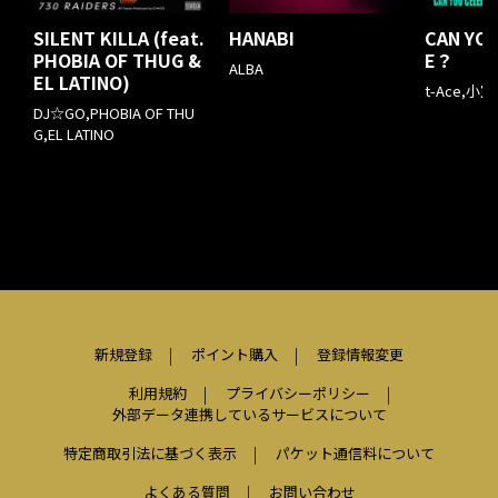
SILENT KILLA (feat.
HANABI
CAN YO
PHOBIA OF THUG &
E？
ALBA
EL LATINO)
t-Ace,小
DJ☆GO,PHOBIA OF THU
G,EL LATINO
新規登録
ポイント購入
登録情報変更
利用規約
プライバシーポリシー
外部データ連携しているサービスについて
特定商取引法に基づく表示
パケット通信料について
よくある質問
お問い合わせ