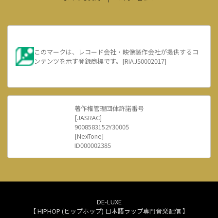
このマークは、レコード会社・映像製作会社が提供するコ
ンテンツを示す登録商標です。[RIAJ50002017]
著作権管理団体許諾番号
[JASRAC]
9008583152Y30005
[NexTone]
ID000002385
DE-LUXE
【 HIPHOP (ヒップホップ) 日本語ラップ専門音楽配信 】