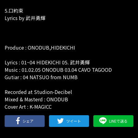
5.口約束
Lyrics by 武井勇輝
Produce : ONODUB,HIDEKICHI
Lyrics : 01~04 HIDEKICHI 05. 武井勇輝
Music : 01.02.05 ONODUB 03.04 CAVO TAGOOD
Gutiar : 04 NATSUO from NUMB
Recorded at Studion-Decibel
Mixed & Masterd : ONODUB
Cover Art : K-MAGICC
シェア
ツイート
LINEで送る