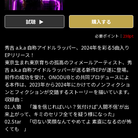
試聴
購入する
必要ポイント：
238pt
秀吉 a.k.a 自称アイドルラッパー、2024年を彩る5曲入り
EPリリース！
東京生まれ東京育ちの孤高のフィメールアーティスト、秀
吉 a.k.a 自称アイドルラッパーが送る新作EPが遂に登場。
前作の成功を受け、ONODUBとの共同プロデュースによ
る本作は、2023年から2024年にかけてのノンフィクショ
ンとフィクションが交錯するストーリーを描いています。
収録曲：
01.人狼 「誰を信じればいい？気付けば'人間不信'が出
来上がって、キミのセリフ全てを疑う様になった」
02.Star 「切ない笑顔なんてやめてよ 素直になるのが怖
くても 」