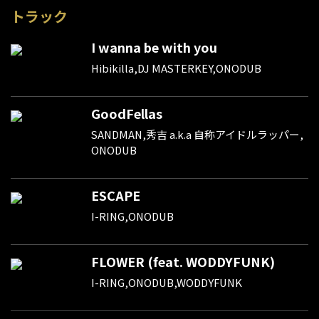
トラック
I wanna be with you
Hibikilla,DJ MASTERKEY,ONODUB
GoodFellas
SANDMAN,秀吉 a.k.a 自称アイドルラッパー,
ONODUB
ESCAPE
I-RING,ONODUB
FLOWER (feat. WODDYFUNK)
I-RING,ONODUB,WODDYFUNK