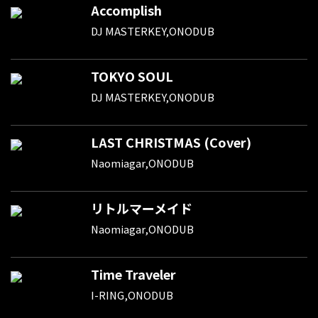
Accomplish
DJ MASTERKEY,ONODUB
TOKYO SOUL
DJ MASTERKEY,ONODUB
LAST CHRISTMAS (Cover)
Naomiagar,ONODUB
リトルマーメイド
Naomiagar,ONODUB
Time Traveler
I-RING,ONODUB