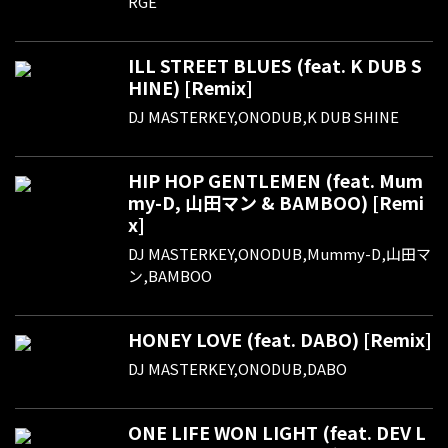
RGE
ILL STREET BLUES (feat. K DUB S
HINE) [Remix]
DJ MASTERKEY,ONODUB,K DUB SHINE
HIP HOP GENTLEMEN (feat. Mum
my-D, 山田マン & BAMBOO) [Remi
x]
DJ MASTERKEY,ONODUB,Mummy-D,山田マ
ン,BAMBOO
HONEY LOVE (feat. DABO) [Remix]
DJ MASTERKEY,ONODUB,DABO
ONE LIFE WON LIGHT (feat. DEV L