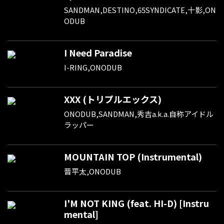
SANDMAN,DESTINO,65SYNDICATE,十影,ON
ODUB
I Need Paradise
I-RING,ONODUB
XXX (トリプルエックス)
ONODUB,SANDMAN,秀吉a.k.a.自称アイドル
ラッパー
MOUNTAIN TOP (Instrumental)
晋平太,ONODUB
I'M NOT KING (feat. HI-D) [Instru
mental]