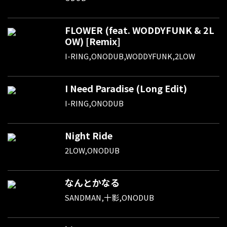
FLOWER (feat. WODDYFUNK & 2L
OW) [Remix]
I-RING,ONODUB,WODDYFUNK,2LOW
I Need Paradise (Long Edit)
I-RING,ONODUB
Night Ride
2LOW,ONODUB
なんとかなる
SANDMAN,十影,ONODUB