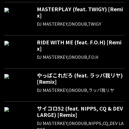
MASTERPLAY (feat. TWIGY) [Remi
x]
DJ MASTERKEY,ONODUB,TWIGY
RIDE WITH ME (feat. F.O.H) [Remi
x]
DJ MASTERKEY,ONODUB,F.O.H
やっぱこれだろ (feat. ラッパ我リヤ)
[Remix]
DJ MASTERKEY,ONODUB,ラッパ我リヤ
サイコロ52 (feat. NIPPS, CQ & DEV
LARGE) [Remix]
DJ MASTERKEY,ONODUB,NIPPS,CQ,DEV LA