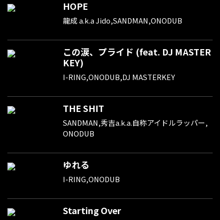
HOPE
龍成 a.k.a Jido,SANDMAN,ONODUB
この涙、プライド (feat. DJ MASTER
KEY)
I-RING,ONODUB,DJ MASTERKEY
THE SHIT
SANDMAN,秀吉a.k.a.自称アイドルラッパー,
ONODUB
ゆれる
I-RING,ONODUB
Starting Over