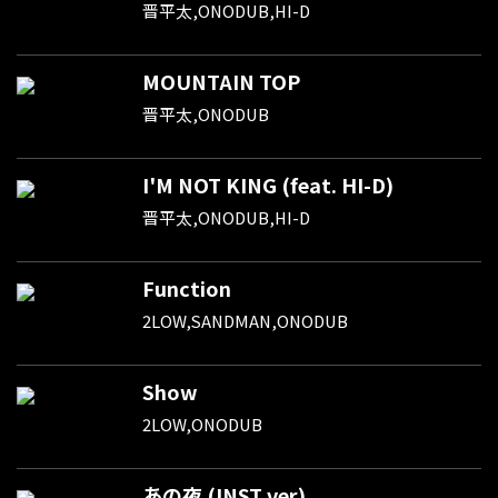
晋平太,ONODUB,HI-D
MOUNTAIN TOP
晋平太,ONODUB
I'M NOT KING (feat. HI-D)
晋平太,ONODUB,HI-D
Function
2LOW,SANDMAN,ONODUB
Show
2LOW,ONODUB
あの夜 (INST ver)