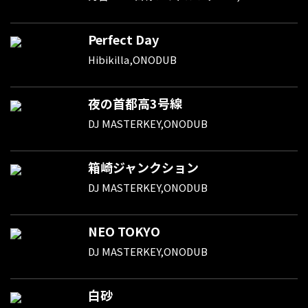
Perfect Day
Hibikilla,ONODUB
夜の首都高3号線
DJ MASTERKEY,ONODUB
箱崎ジャンクション
DJ MASTERKEY,ONODUB
NEO TOKYO
DJ MASTERKEY,ONODUB
白砂