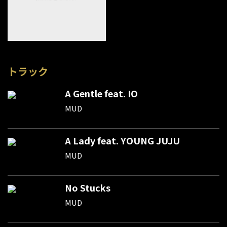
トラック
A Gentle feat. IO
MUD
A Lady feat. YOUNG JUJU
MUD
No Stucks
MUD