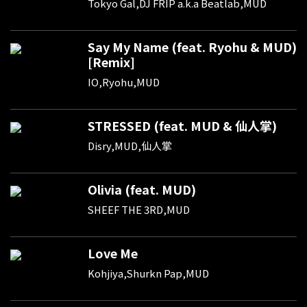
Tokyo Gal,DJ FRIP a.k.a Beatlab,MUD
Say My Name (feat. Ryohu & MUD)
[Remix]
IO,Ryohu,MUD
STRESSED (feat. MUD & 仙人掌)
Disry,MUD,仙人掌
Olivia (feat. MUD)
SHEEF THE 3RD,MUD
Love Me
Kohjiya,Shurkn Pap,MUD