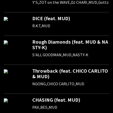
Y'S,ZOT on the WAVE,DJ CHARI,MUD,Gottz
DICE (feat. MUD)
R.K.T,MUD
Rough Diamonds (feat. MUD & NA
STY-K)
S'ALL GOODMAN,MUD,NASTY-K
Throwback (feat. CHICO CARLITO
& MUD)
NGONG,CHICO CARLITO,MUD
CHASING (feat. MUD)
PAX,BES,MUD