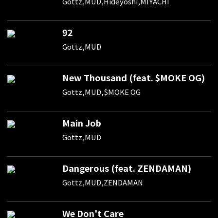
Gottz,MUD,Hideyoshi,MIYACHI
92
Gottz,MUD
New Thousand (feat. $MOKE OG)
Gottz,MUD,$MOKE OG
Main Job
Gottz,MUD
Dangerous (feat. ZENDAMAN)
Gottz,MUD,ZENDAMAN
We Don't Care