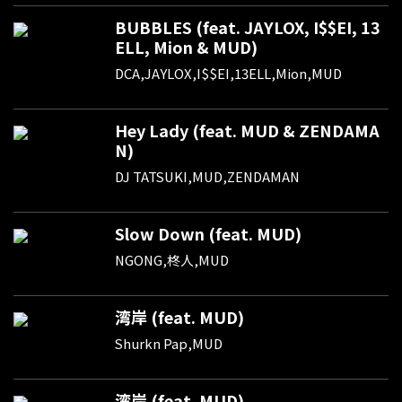
BUBBLES (feat. JAYLOX, I$$EI, 13
ELL, Mion & MUD)
DCA,JAYLOX,I$$EI,13ELL,Mion,MUD
Hey Lady (feat. MUD & ZENDAMA
N)
DJ TATSUKI,MUD,ZENDAMAN
Slow Down (feat. MUD)
NGONG,柊人,MUD
湾岸 (feat. MUD)
Shurkn Pap,MUD
湾岸 (feat. MUD)