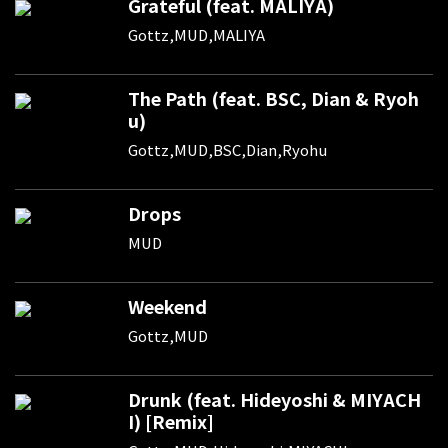
Grateful (feat. MALIYA)
Gottz,MUD,MALIYA
The Path (feat. BSC, Dian & Ryoh
u)
Gottz,MUD,BSC,Dian,Ryohu
Drops
MUD
Weekend
Gottz,MUD
Drunk (feat. Hideyoshi & MIYACH
I) [Remix]