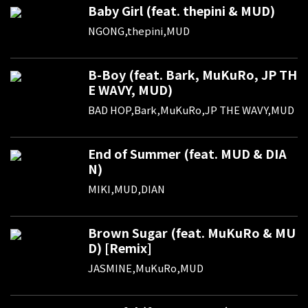
Baby Girl (feat. thepini & MUD)
NGONG,thepini,MUD
B-Boy (feat. Bark, MuKuRo, JP TH
E WAVY, MUD)
BAD HOP,Bark,MuKuRo,JP THE WAVY,MUD
End of Summer (feat. MUD & DIA
N)
MIKI,MUD,DIAN
Brown Sugar (feat. MuKuRo & MU
D) [Remix]
JASMINE,MuKuRo,MUD