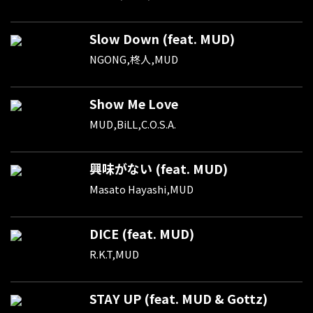
Slow Down (feat. MUD)
NGONG,柊人,MUD
Show Me Love
MUD,BiLL,C.O.S.A.
興味がない (feat. MUD)
Masato Hayashi,MUD
DICE (feat. MUD)
R.K.T,MUD
STAY UP (feat. MUD & Gottz)