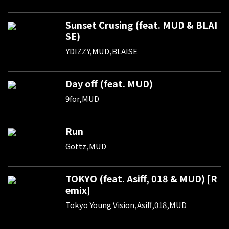
Sunset Crusing (feat. MUD & BLAI
SE)
YDIZZY,MUD,BLAISE
Day off (feat. MUD)
9for,MUD
Run
Gottz,MUD
TOKYO (feat. Asiff, 018 & MUD) [R
emix]
Tokyo Young Vision,Asiff,018,MUD