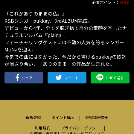
必要ポイント：
238pt
「これがありのままの私。」
R&Bシンガーpukkey、3rdALBUM完成。
デビューから4年、全てを脱ぎ捨て自分の素顔を写したナ
チュラルアルバム『plain』。
フィーチャリングゲストには不動の人気を誇るシンガー
MoNaを迎え、
今までの曲にはなかった、今だから書けるpukkeyの歌詞
が混ざり合い、「ありのまま」の作品が生まれた。
シェア
ツイート
LINEで送る
新規登録
ポイント購入
登録情報変更
利用規約
プライバシーポリシー
外部データ連携しているサービスについて