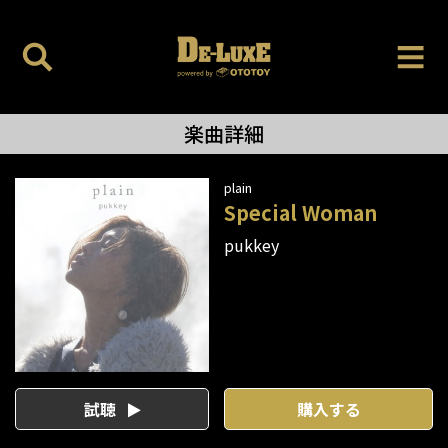
楽曲詳細
plain
Special Woman
pukkey
試聴
購入する