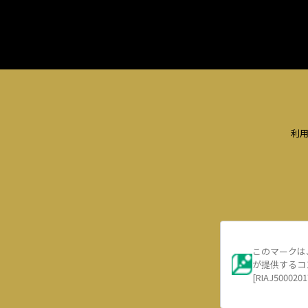
利
このマークは
が提供するコ
[RIAJ5000201