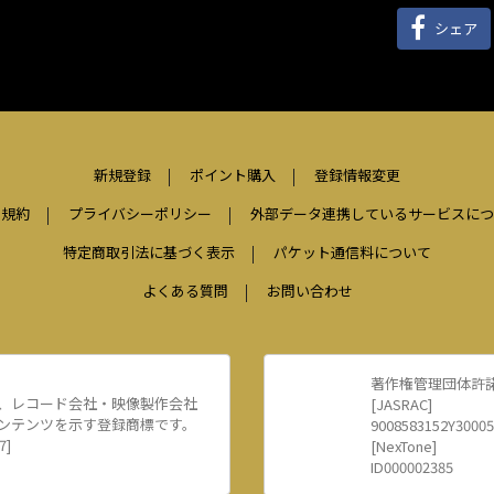
シェア
新規登録
ポイント購入
登録情報変更
用規約
プライバシーポリシー
外部データ連携しているサービスにつ
特定商取引法に基づく表示
パケット通信料について
よくある質問
お問い合わせ
著作権管理団体許
、レコード会社・映像製作会社
[JASRAC]
ンテンツを示す登録商標です。
9008583152Y30005
7]
[NexTone]
ID000002385