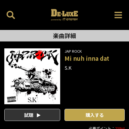
楽曲詳細
JAP ROCK
Mi nuh inna dat
S.K
試聴
購入する
必要ポイント：
238pt