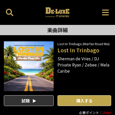
楽曲詳細
Lost In Trinbago (Marfan Road Mix)
Lost In Trinbago
Sherman de Vries
DJ
Private Ryan
Zebee
Mela
Caribe
試聴
購入する
必要ポイント：
200pt