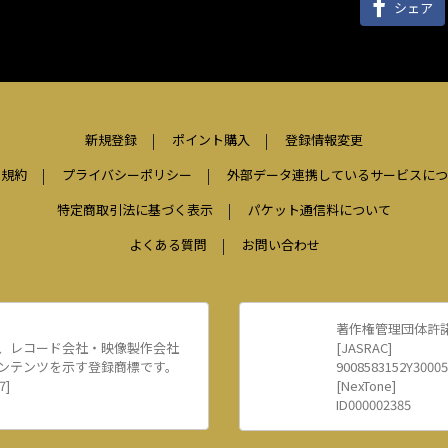
シェア
新規登録
ポイント購入
登録情報変更
用規約
プライバシーポリシー
外部データ連携しているサービスにつ
特定商取引法に基づく表示
パケット通信料について
よくある質問
お問い合わせ
著作権管理団体許
、レコード会社・映像製作会社
[JASRAC]
ンテンツを示す登録商標です。
9008583152Y30005
7]
[NexTone]
ID000002385