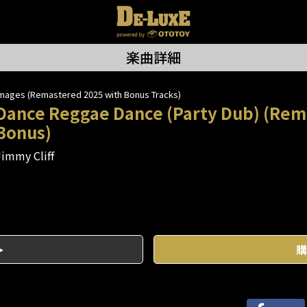
楽曲詳細
mages (Remastered 2025 with Bonus Tracks)
Dance Reggae Dance (Party Dub) (Rem
Bonus)
Jimmy Cliff
購