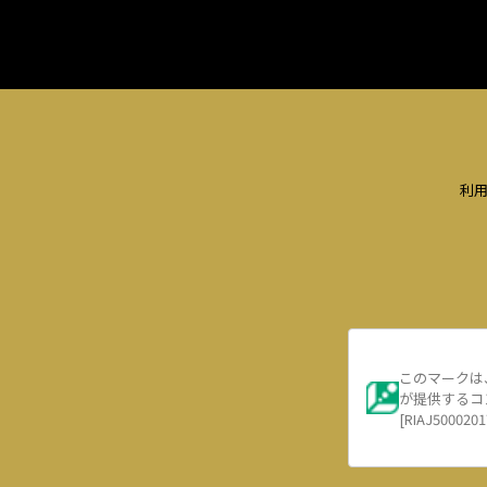
利
このマークは
が提供するコ
[RIAJ5000201