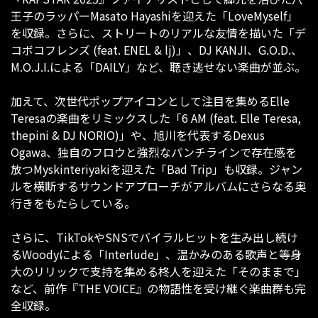
王子のラッパーMasato Hayashiを迎えた「LoveMyself」
を収録。さらに、ストリートのリアルな友情を描いた「デ
コボコフレンズ (feat. ENEL & lj)」、DJ KANJI、G.O.D.、
M.O.J.I.による「DAILY」など、聴き逃せない楽曲が並ぶ。
加えて、次世代ポップアイコンとして注目を集めるElle
Teresaの楽曲をリミックスした「6 AM (feat. Elle Teresa,
thepini & DJ NORIO)」や、旭川を代表するDexus
Ogawa、独自のフロウと強烈なパンチラインで存在感を
放つMyskinteriyakiを迎えた「Bad Trip」も収録。ジャン
ルを横断するサウンドアプローチがアルバムにさらなる奥
行きをもたらしている。
さらに、TikTokやSNSでバイラルヒットを生み出し続け
るWoodyによる「Interlude」、温かみのある歌声と等身
大のリリックで支持を集める柊人を迎えた「そのままで」
など、前作『THE VOICE』の物語性を受け継ぐ楽曲群も完
全収録。