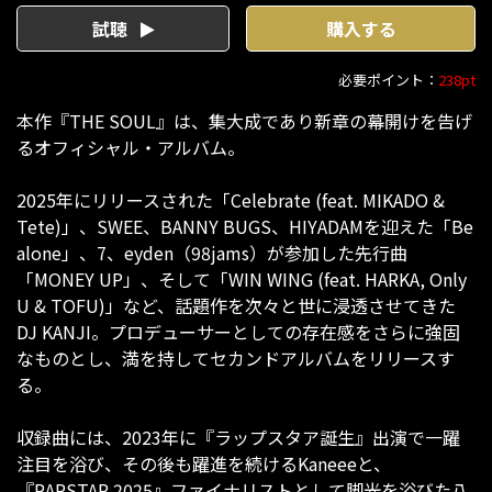
試聴
購入する
必要ポイント：
238pt
本作『THE SOUL』は、集大成であり新章の幕開けを告げ
るオフィシャル・アルバム。
2025年にリリースされた「Celebrate (feat. MIKADO &
Tete)」、SWEE、BANNY BUGS、HIYADAMを迎えた「Be
alone」、7、eyden（98jams）が参加した先行曲
「MONEY UP」、そして「WIN WING (feat. HARKA, Only
U & TOFU)」など、話題作を次々と世に浸透させてきた
DJ KANJI。プロデューサーとしての存在感をさらに強固
なものとし、満を持してセカンドアルバムをリリースす
る。
収録曲には、2023年に『ラップスタア誕生』出演で一躍
注目を浴び、その後も躍進を続けるKaneeeと、
『RAPSTAR 2025』ファイナリストとして脚光を浴びた八