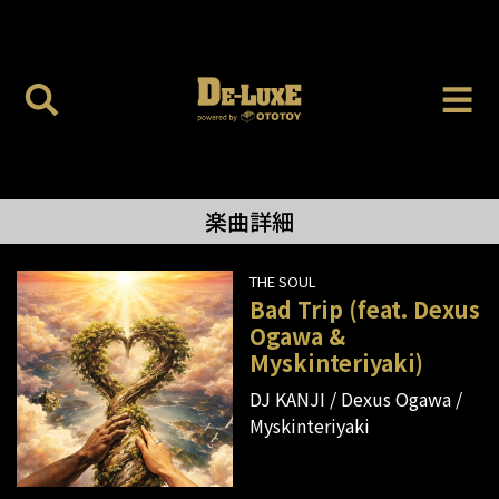
楽曲詳細
THE SOUL
Bad Trip (feat. Dexus
Ogawa &
Myskinteriyaki)
DJ KANJI
Dexus Ogawa
Myskinteriyaki