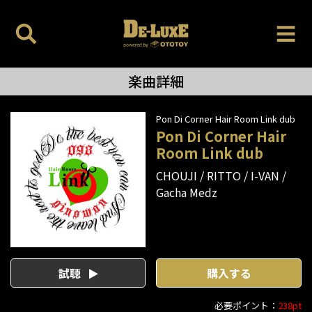
楽曲詳細
Pon Di Corner Hair Room Link dub
Pon Di Corner Hair
Room Link dub
CHOUJI
RITTO
I-VAN
Gacha Medz
試聴
購入する
必要ポイント：
238pt