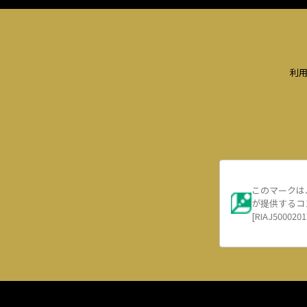
利
このマークは
が提供するコ
[RIAJ5000201