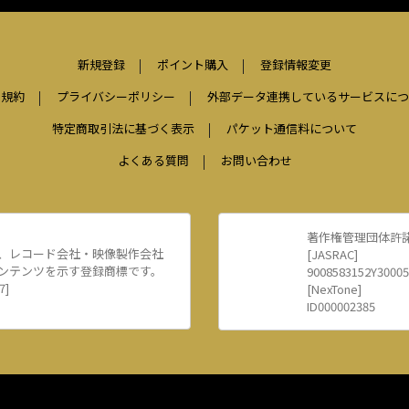
新規登録
ポイント購入
登録情報変更
用規約
プライバシーポリシー
外部データ連携しているサービスにつ
特定商取引法に基づく表示
パケット通信料について
よくある質問
お問い合わせ
著作権管理団体許
、レコード会社・映像製作会社
[JASRAC]
ンテンツを示す登録商標です。
9008583152Y30005
7]
[NexTone]
ID000002385