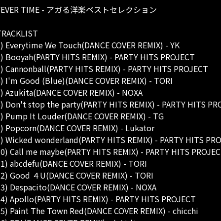
FEVER TIME - アガる洋楽ベストセレクション
TRACKLIST
) Everytime We Touch(DANCE COVER REMIX) - YK
) Booyah(PARTY HITS REMIX) - PARTY HITS PROJECT
) Cannonball(PARTY HITS REMIX) - PARTY HITS PROJECT
) I'm Good (Blue)(DANCE COVER REMIX) - TORI
) Azukita(DANCE COVER REMIX) - NOXA
) Don't stop the party(PARTY HITS REMIX) - PARTY HITS P
) Pump It Louder(DANCE COVER REMIX) - TG
) Popcorn(DANCE COVER REMIX) - Lukator
) Wicked wonderland(PARTY HITS REMIX) - PARTY HITS PR
0) Call me maybe(PARTY HITS REMIX) - PARTY HITS PROJE
1) abcdefu(DANCE COVER REMIX) - TORI
12) Good ４U(DANCE COVER REMIX) - TORI
3) Despacito(DANCE COVER REMIX) - NOXA
4) Apollo(PARTY HITS REMIX) - PARTY HITS PROJECT
5) Paint The Town Red(DANCE COVER REMIX) - chicchi