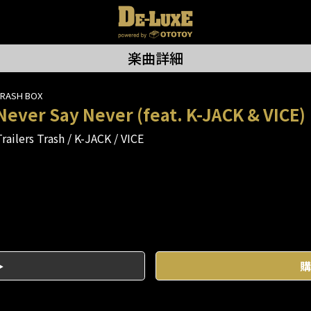
楽曲詳細
TRASH BOX
Never Say Never (feat. K-JACK & VICE)
railers Trash
K-JACK
VICE
購