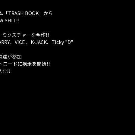
TRASH BOOK」から
HIT!!
ミクスチャーな今作!!
、VICE 、K-JACK、Ticky "D"
る重鎮達が参加
ロードに疾走を開始!!
む!!