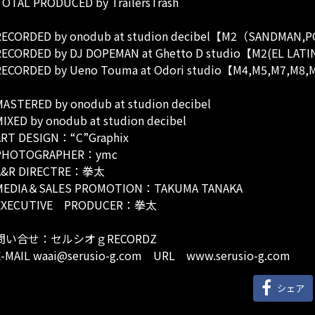
OTAL PRODUCED by TrailersTrash
RECORDED by onodub at studion decibel【M2（SANDMAN,
RECORDED by DJ DOPEMAN at Ghetto D studio【M2(EL LATI
RECORDED by Ueno Touma at Odori studio【M4,M5,M7,M8
ASTERED by onodub at studion decibel
IXED by onodub at studion decibel
ART DESIGN：“C”Graphix
PHOTOGRAPHER：ymc
A&R DIRECTRE：拳太
MEDIA＆SALES PROMOTION：TAKUMA TANAKA
EXECUTIVE PRODUCER：拳太
問い合せ：セルシオｇRECORDZ
E-MAIL waai@serusio-g.com URL www.serusio-g.com
シェア