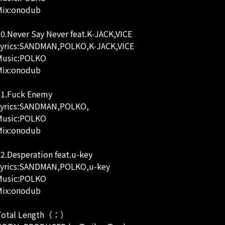
Mix:onodub
0.Never Say Never feat.K-JACK,VICE
Lyrics:SANDMAN,POLKO,K-JACK,VICE
Music:POLKO
Mix:onodub
11.Fuck Enemy
Lyrics:SANDMAN,POLKO,
Music:POLKO
Mix:onodub
2.Desperation feat.u-key
Lyrics:SANDMAN,POLKO,u-key
Music:POLKO
Mix:onodub
Total Length（：）