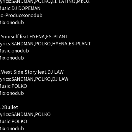
Lyrics:SANDMAN,POLKO,EL LATINO,Mr.OZ
Music:DJ DOPEMAN
Co-Produce:onodub
Mix:onodub
.Yourself feat.HYENA,ES-PLANT
Lyrics:SANDMAN,POLKO,HYENA,ES-PLANT
Music:onodub
Mix:onodub
.West Side Story feat.DJ LAW
Lyrics:SANDMAN,POLKO,DJ LAW
Music:POLKO
Mix:onodub
.2Bullet
Lyrics:SANDMAN,POLKO
Music:POLKO
Mix:onodub