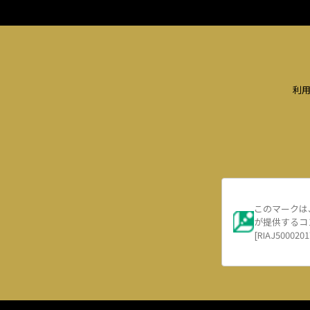
利
このマークは
が提供するコ
[RIAJ5000201