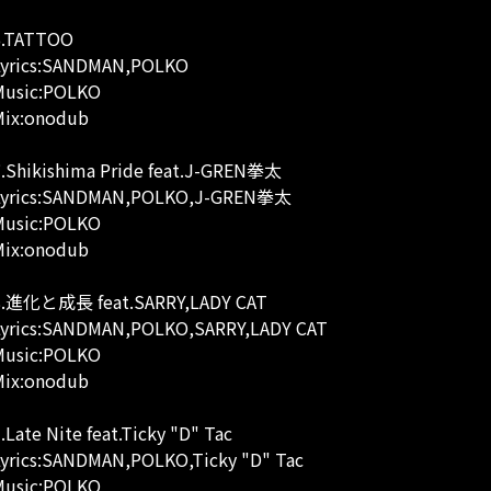
6.TATTOO
Lyrics:SANDMAN,POLKO
Music:POLKO
Mix:onodub
.Shikishima Pride feat.J-GREN拳太
Lyrics:SANDMAN,POLKO,J-GREN拳太
Music:POLKO
Mix:onodub
8.進化と成長 feat.SARRY,LADY CAT
Lyrics:SANDMAN,POLKO,SARRY,LADY CAT
Music:POLKO
Mix:onodub
.Late Nite feat.Ticky "D" Tac
yrics:SANDMAN,POLKO,Ticky "D" Tac
Music:POLKO