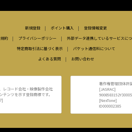
新規登録
ポイント購入
登録情報変更
用規約
プライバシーポリシー
外部データ連携しているサービスにつ
特定商取引法に基づく表示
パケット通信料について
よくある質問
お問い合わせ
著作権管理団体許
、レコード会社・映像製作会社
[JASRAC]
ンテンツを示す登録商標です。
9008583152Y30005
7]
[NexTone]
ID000002385