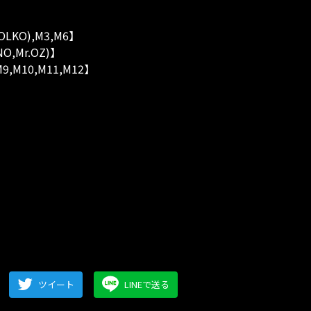
POLKO),M3,M6】
NO,Mr.OZ)】
,M9,M10,M11,M12】
ツイート
LINEで送る