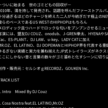
－ついに始まる 世のゴミどもの回収が－
2010年、満を持して発売され、話題を呼んだファーストアルバム「
十分過ぎるほどのチャージを終えた二人が今紡ぎだす極上のNEW S
彼らのベースであるUS WESTのHIPHOPはもちろん
メロディック且つハードでロックな匂いをプンプンさせるニュー
客演には、盟友DJ COUZ、onodub、J-GREN拳太、HYENAやSARRY
Tac、ES-PLANT、DJ LAW、u-key、LADY CATに加え
MR.OZ、EL LATINO、DJ DOPEMANとHIPHOP界を代表す
ゆるぎない実績と実力を兼ね揃えたJP式トレイラーズがネクスト
ここにしかない音と言葉の数々がゴミ溜めと化すシーンに切り込
制作・販売元：セルシオｇRECORDZ，GOUKEN Inc.
TRACK LIST
. Intro Mixed By DJ Couz
. Cosa Nostra feat.EL LATINO,Mr.OZ