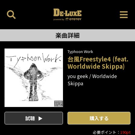
楽曲詳細
Typhoon Work
台風Freestyle4 (feat.
Worldwide Skippa)
you geek
Worldwide
Skippa
試聴
購入する
必要ポイント：
190pt