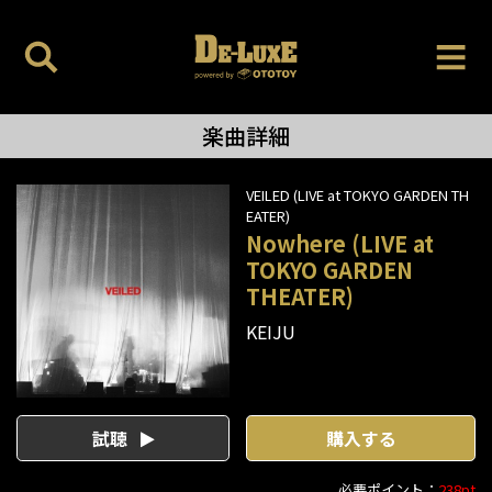
楽曲詳細
VEILED (LIVE at TOKYO GARDEN TH
EATER)
Nowhere (LIVE at
TOKYO GARDEN
THEATER)
KEIJU
試聴
購入する
必要ポイント：
238pt