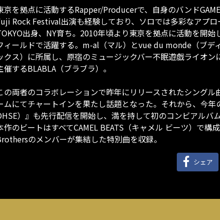
東京を拠点に活動するRapper/Producerで、自身のバンドGAME CENT
Fuji Rock Festival出演も経験しており、ソロでは多彩なア
TOKYO出身、NY育ち。2010年頃より東京を拠点に活動を開
フィールドで活躍する。m-al（マル）とvue du monde（ブデ
ックス）に所属し、原宿のミュージックバー不眠遊戯ライオンにて不定期
主催するBLABLA（ブラブラ）。
この両者のコラボレーションで昨年にリリースされたシングル
ームにてチャートインを果たし話題となった。それから、今年の8月には『I
OHSE）』も先行配信を開始し、満を持して初のコンビアルバム『
本作のビートはすべてCAMEL BEATS（キャメル ビーツ）で構成
Brothersのメンバーが集結した特別曲を収録。
シェア