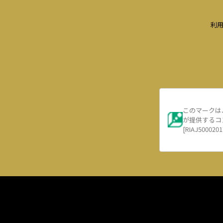
利
このマークは
が提供するコ
[RIAJ5000201