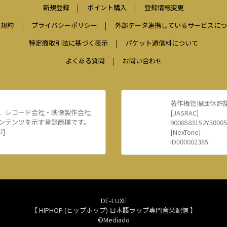
新規登録
ポイント購入
登録情報変更
用規約
プライバシーポリシー
外部データ連携しているサービスにつ
特定商取引法に基づく表示
パケット通信料について
よくある質問
お問い合わせ
著作権管理団体許
、レコード会社・映像製作会社
[JASRAC]
ンテンツを示す登録商標です。
9008583152Y30005
7]
[NexTone]
ID000002385
DE-LUXE
【 HIPHOP (ヒップホップ) 日本語ラップ専門音楽配信 】
©Mediado