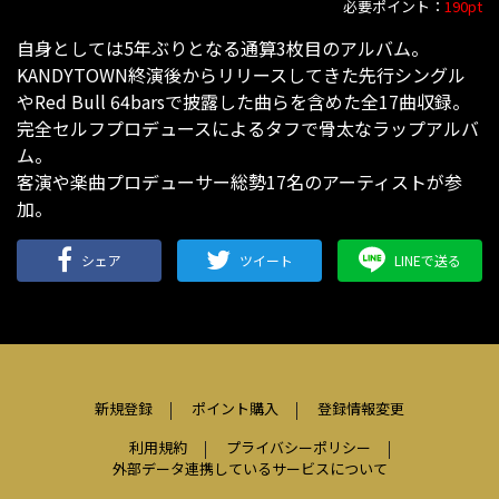
必要ポイント：
190pt
自身としては5年ぶりとなる通算3枚目のアルバム。
KANDYTOWN終演後からリリースしてきた先行シングル
やRed Bull 64barsで披露した曲らを含めた全17曲収録。
完全セルフプロデュースによるタフで骨太なラップアルバ
ム。
客演や楽曲プロデューサー総勢17名のアーティストが参
加。
シェア
ツイート
LINEで送る
新規登録
ポイント購入
登録情報変更
利用規約
プライバシーポリシー
外部データ連携しているサービスについて