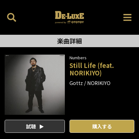
楽曲詳細
Numbers
Still Life (feat.
NORIKIYO)
Gottz
NORIKIYO
試聴
購入する