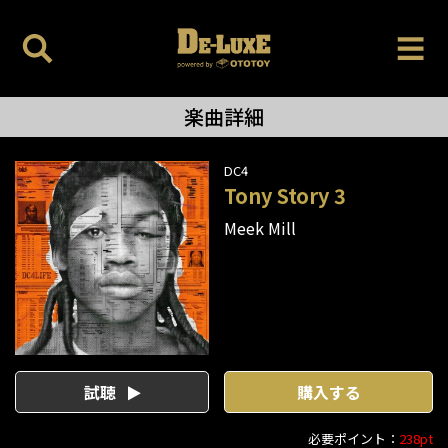
楽曲詳細
DC4
Tony Story 3
Meek Mill
試聴
購入する
必要ポイント：
238pt