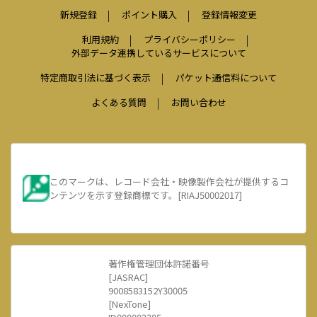
新規登録
ポイント購入
登録情報変更
利用規約
プライバシーポリシー
外部データ連携しているサービスについて
特定商取引法に基づく表示
パケット通信料について
よくある質問
お問い合わせ
このマークは、レコード会社・映像製作会社が提供するコ
ンテンツを示す登録商標です。[RIAJ50002017]
著作権管理団体許諾番号
[JASRAC]
9008583152Y30005
[NexTone]