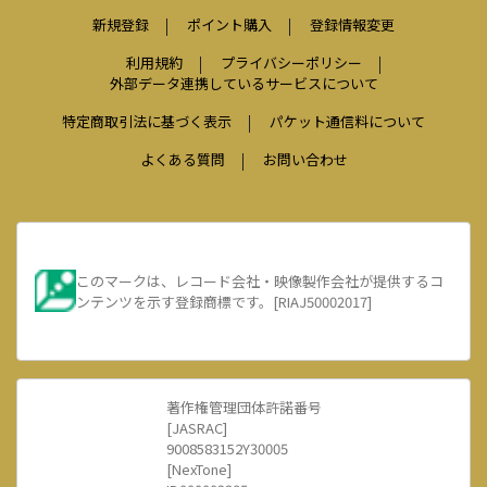
新規登録
ポイント購入
登録情報変更
利用規約
プライバシーポリシー
外部データ連携しているサービスについて
特定商取引法に基づく表示
パケット通信料について
よくある質問
お問い合わせ
このマークは、レコード会社・映像製作会社が提供するコ
ンテンツを示す登録商標です。[RIAJ50002017]
著作権管理団体許諾番号
[JASRAC]
9008583152Y30005
[NexTone]