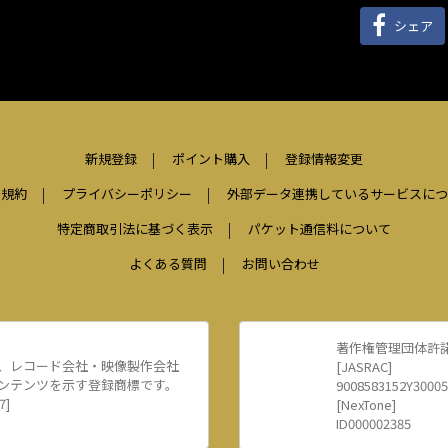
シェア
新規登録
ポイント購入
登録情報変更
用規約
プライバシーポリシー
外部データ連携しているサービスにつ
特定商取引法に基づく表示
パケット通信料について
よくある質問
お問い合わせ
著作権管理団体許
、レコード会社・映像製作会社
[JASRAC]
ンテンツを示す登録商標です。
9008583152Y30005
7]
[NexTone]
ID000002385