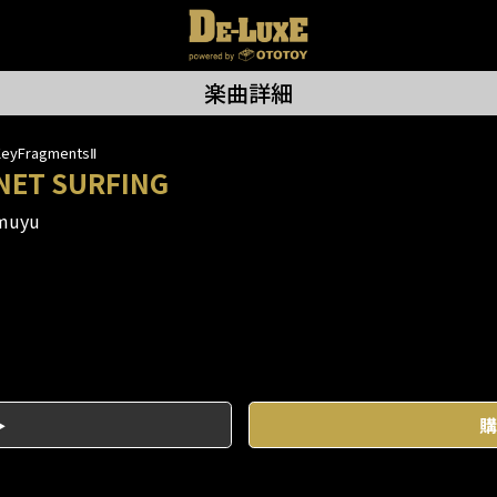
楽曲詳細
eyFragmentsⅡ
NET SURFING
muyu
購