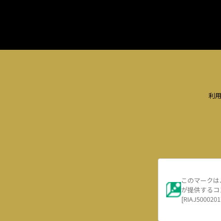
利
このマークは
が提供するコ
[RIAJ5000201