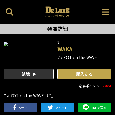
楽曲詳細
7
WAKA
7
ZOT on the WAVE
試聴
購入する
必要ポイント：
238pt
7×ZOT on the WAVE 『7』
シェア
ツイート
LINEで送る