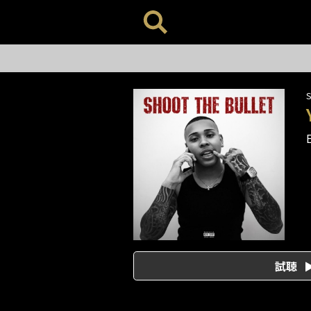
S
E
試聴