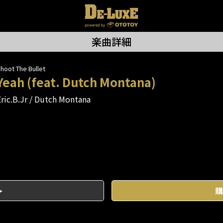
楽曲詳細
hoot The Bullet
Yeah (feat. Dutch Montana)
ric.B.Jr
Dutch Montana
購