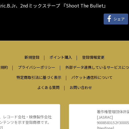
Eric.B.Jr、2ndミックステープ 『Shoot The Bullet』
シェア
新規登録
ポイント購入
登録情報変更
用規約
プライバシーポリシー
外部データ連携しているサービスにつ
特定商取引法に基づく表示
パケット通信料について
よくある質問
お問い合わせ
著作権管理団体許
、レコード会社・映像製作会社
[JASRAC]
ンテンツを示す登録商標です。
9008583152Y30005
7]
[NexTone]