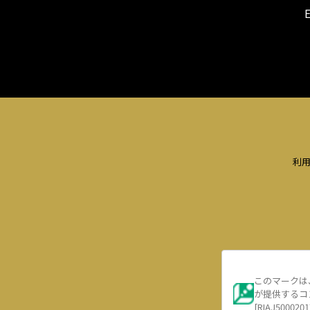
利
このマークは
が提供するコ
[RIAJ5000201