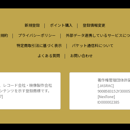
新規登録
ポイント購入
登録情報変更
用規約
プライバシーポリシー
外部データ連携しているサービスにつ
特定商取引法に基づく表示
パケット通信料について
よくある質問
お問い合わせ
著作権管理団体許
、レコード会社・映像製作会社
[JASRAC]
ンテンツを示す登録商標です。
9008583152Y30005
7]
[NexTone]
ID000002385