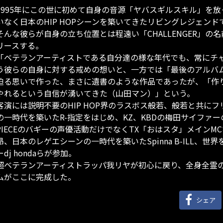
1995年にこの世に初めて自身の音源「ヤバスギルスキル」を放
いなく日本のHIP HOPシーンを築いてきたリビングレジェンド
そんな彼らが自身の立ち位置とは程遠い「CHALLENGER」
リースする。
「ベテランアーティストである自分達の様な年代でも、常にチ
う彼らの自身に対する戒めの想いと、一方では「最後のアルバ
迫る思いで作った、まさに遺書のような作品であったが、「作
やれるという自信が湧いてきた（山田マン）」という。
客演には説明不要のHIP HOP界のラスボス般若、般若と共にフリ
の一時代を築いたR-指定をはじめ、KZ、KBDの梅田サイファー
PIECEのバギーの声優活動だけでなくTX「おはスタ」メイン
昴、日本のレゲエシーンの一時代を築いたSpinna B-ILL、世
ーdj hondaらが参加。
超ベテランアーティストラッパ我リヤが初心に戻り、全身全霊
ムがここに完成した。
シェア