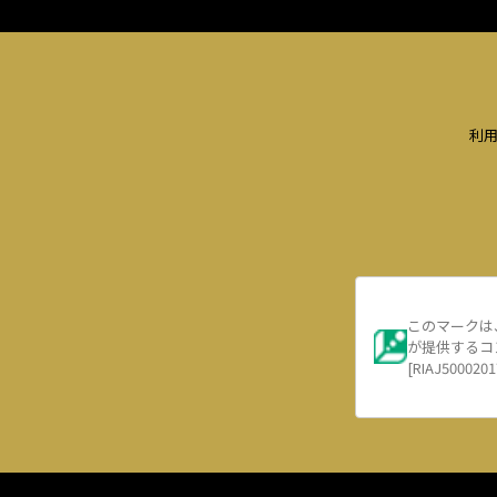
利
このマークは
が提供するコ
[RIAJ5000201