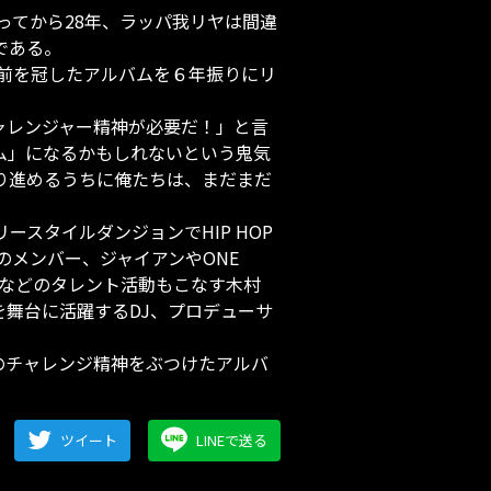
ってから28年、ラッパ我リヤは間違
である。
の名前を冠したアルバムを６年振りにリ
ャレンジャー精神が必要だ！」と言
ム」になるかもしれないという鬼気
り進めるうちに俺たちは、まだまだ
ースタイルダンジョンでHIP HOP
のメンバー、ジャイアンやONE
MCなどのタレント活動もこなす木村
界を舞台に活躍するDJ、プロデューサ
のチャレンジ精神をぶつけたアルバ
ツイート
LINEで送る