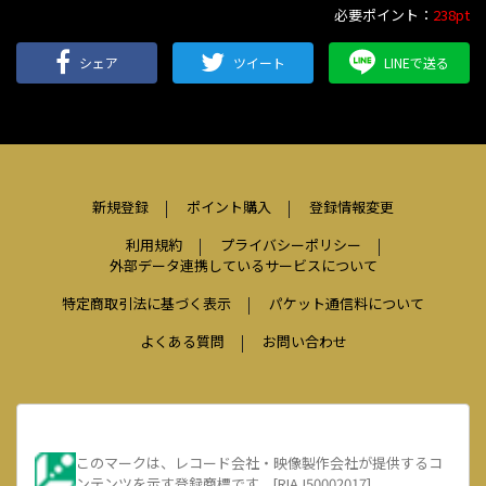
必要ポイント：
238pt
シェア
ツイート
LINEで送る
新規登録
ポイント購入
登録情報変更
利用規約
プライバシーポリシー
外部データ連携しているサービスについて
特定商取引法に基づく表示
パケット通信料について
よくある質問
お問い合わせ
このマークは、レコード会社・映像製作会社が提供するコ
ンテンツを示す登録商標です。[RIAJ50002017]