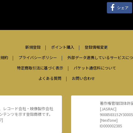
シェア
新規登録
ポイント購入
登録情報変更
用規約
プライバシーポリシー
外部データ連携しているサービスにつ
特定商取引法に基づく表示
パケット通信料について
よくある質問
お問い合わせ
著作権管理団体許
、レコード会社・映像製作会社
[JASRAC]
ンテンツを示す登録商標です。
9008583152Y30005
7]
[NexTone]
ID000002385