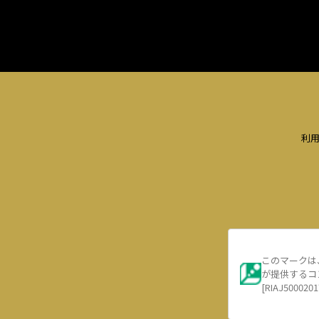
利
このマークは
が提供するコ
[RIAJ5000201