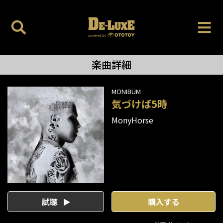
楽曲詳細
MONIBUM
気づけば5時
MonyHorse
試聴
購入する