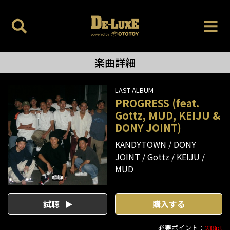
楽曲詳細
LAST ALBUM
PROGRESS (feat.
Gottz, MUD, KEIJU &
DONY JOINT)
KANDYTOWN
DONY
JOINT
Gottz
KEIJU
MUD
試聴
購入する
必要ポイント：
238pt