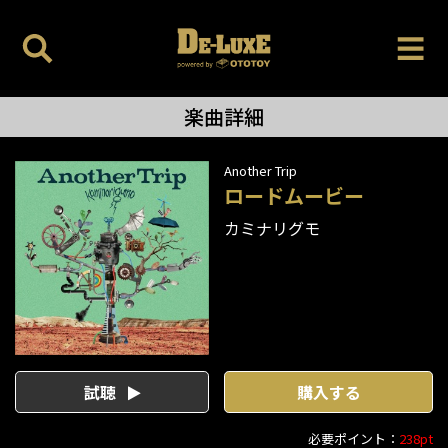
楽曲詳細
Another Trip
ロードムービー
カミナリグモ
試聴
購入する
必要ポイント：
238pt