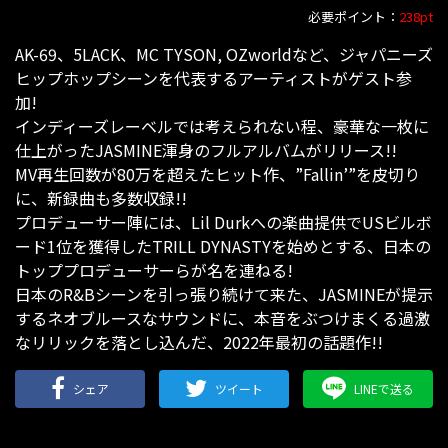
必要ポイント：
238pt
AK-69、5LACK、MC TYSON, OZworldなど、ジャパニーズ
ヒップホップシーンを代表するアーティストがゲスト参
加!
インディーズレーベルでは考えられない程、豪華な一枚に
仕上がったJASMINE渾身のフルアルバムがリリース!!
MV再生回数が80万を超えたヒット作、”Fallin’”を皮切り
に、新録曲も多数収録!!
プロデューサー陣には、Lil Durkへの楽曲提供でUSビルボ
ード1位を獲得したTRILL DYNASTYを始めとする、日本の
トッププロデューサーらが名を連ねる!
日本のR&Bシーンを引っ張り続けて来た、JASMINEが提示
するネオブルースなサウンドに、本音をぶつけまくる過激
なリリックを落とし込んだ、2022年最初の話題作!!
シェア
ツイート
LINEで送る