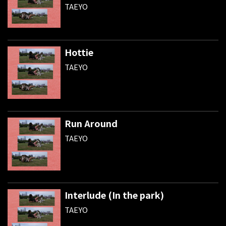
TAEYO
Hottie
TAEYO
Run Around
TAEYO
Interlude (In the park)
TAEYO