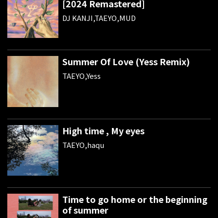
[2024 Remastered]
DJ KANJI,TAEYO,MUD
Summer Of Love (Yess Remix)
TAEYO,Yess
High time , My eyes
TAEYO,haqu
Time to go home or the beginning
of summer