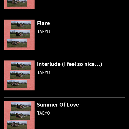
Flare
TAEYO
Interlude (I feel so nice…)
TAEYO
Summer Of Love
TAEYO