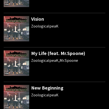
Vision
ZoologicalpeaK
My Life (feat. Mr.Spoone)
ZoologicalpeaK,Mr.Spoone
New Beginning
ZoologicalpeaK