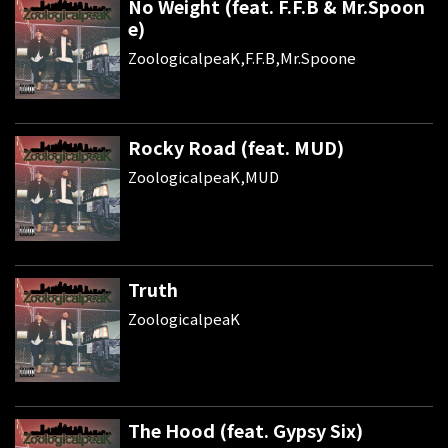
No Weight (feat. F.F.B & Mr.Spoon
e)
ZoologicalpeaK,F.F.B,Mr.Spoone
Rocky Road (feat. MUD)
ZoologicalpeaK,MUD
Truth
ZoologicalpeaK
The Hood (feat. Gypsy Six)