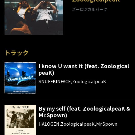
ズーロジカルパーク
トラック
I know U want it (feat. Zoological
peaK)
SNUFFKINFACE,ZoologicalpeaK
By my self (feat. ZoologicalpeaK &
Mr.Spown)
HALOGEN,ZoologicalpeaK,Mr.Spown