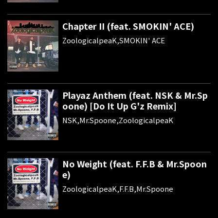
Chapter II (feat. SMOKIN' ACE)
ZoologicalpeaK,SMOKIN' ACE
Playaz Anthem (feat. NSK & Mr.Sp
oone) [Do It Up G'z Remix]
NSK,Mr.Spoone,ZoologicalpeaK
No Weight (feat. F.F.B & Mr.Spoon
e)
ZoologicalpeaK,F.F.B,Mr.Spoone