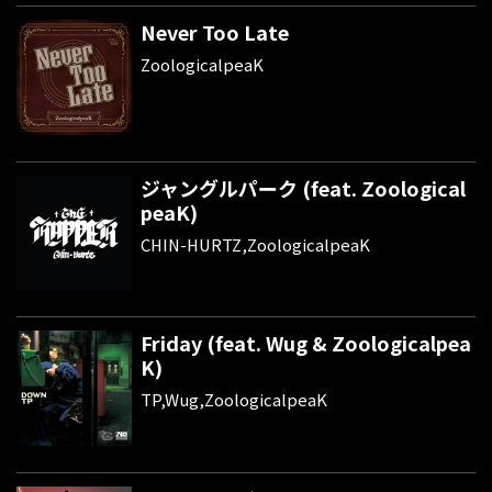
Never Too Late
ZoologicalpeaK
ジャングルパーク (feat. Zoological
peaK)
CHIN-HURTZ,ZoologicalpeaK
Friday (feat. Wug & Zoologicalpea
K)
TP,Wug,ZoologicalpeaK