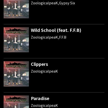
ZoologicalpeaK,Gypsy Six
Wild School (feat. F.F.B)
ZoologicalpeaK,F.F.B
Clippers
ZoologicalpeaK
Paradise
ZoologicalpeaK