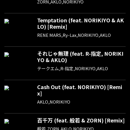
ZORN,AKLO,NORIKIYO
Temptation (feat. NORIKIYO & AK
LO) [Remix]
RENE MARS,Ry-Lax,NORIKIYO,AKLO
それじゃ無理 (feat. R-指定, NORIKI
YO & AKLO)
テークエム,R-指定,NORIKIYO,AKLO
Cash Out (feat. NORIKIYO) [Remi
x]
AKLO,NORIKIYO
百千万 (feat. 般若 & ZORN) [Remix]
般若,ZORN,AKLO,NORIKIYO