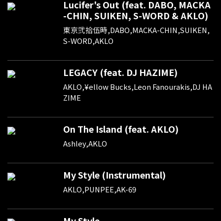
Lucifer's Out (feat. DABO, MACKA
-CHIN, SUIKEN, S-WORD & AKLO)
東京弐拾伍時,DABO,MACKA-CHIN,SUIKEN,
S-WORD,AKLO
LEGACY (feat. DJ HAZIME)
AKLO,¥ellow Bucks,Leon Fanourakis,DJ HA
ZIME
On The Island (feat. AKLO)
Ashley,AKLO
My Style (Instrumental)
AKLO,PUNPEE,AK-69
My Style