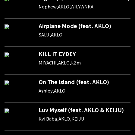
Nephew,AKLO,WILYWNKA
Airplane Mode (feat. AKLO)
SALU,AKLO
KILL IT EYDEY
MIYACHI,AKLO,kZm
On The Island (feat. AKLO)
Ashley,AKLO
Luv Myself (feat. AKLO & KEIJU)
Kvi Baba,AKLO,KEIJU