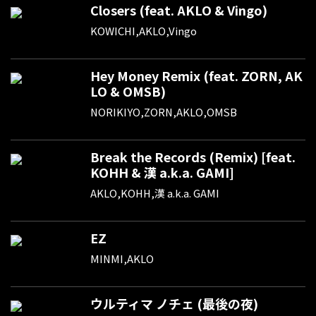
Closers (feat. AKLO & Vingo)
KOWICHI,AKLO,Vingo
Hey Money Remix (feat. ZORN, AK
LO & OMSB)
NORIKIYO,ZORN,AKLO,OMSB
Break the Records (Remix) [feat.
KOHH & 漢 a.k.a. GAMI]
AKLO,KOHH,漢 a.k.a. GAMI
EZ
MINMI,AKLO
ウルティマ ノチェ (最後の夜)