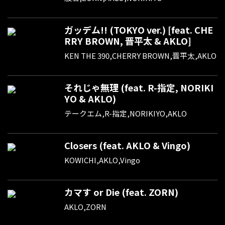
ガッデム!! (TOKYO ver.) [feat. CHE
RRY BROWN, 晋平太 & AKLO]
KEN THE 390,CHERRY BROWN,晋平太,AKLO
それじゃ無理 (feat. R-指定, NORIKI
YO & AKLO)
テークエム,R-指定,NORIKIYO,AKLO
Closers (feat. AKLO & Vingo)
KOWICHI,AKLO,Vingo
カマす or Die (feat. ZORN)
AKLO,ZORN