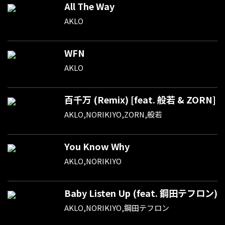
All The Way
AKLO
WFN
AKLO
百千万 (Remix) [feat. 般若 & ZORN]
AKLO,NORIKIYO,ZORN,般若
You Know Why
AKLO,NORIKIYO
Baby Listen Up (feat. 鋼田テフロン)
AKLO,NORIKIYO,鋼田テフロン