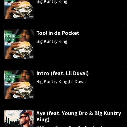
Big Kuntry King
Tool in da Pocket
Big Kuntry King
Intro (feat. Lil Duval)
Big Kuntry King,Lil Duval
Aye (feat. Young Dro & Big Kuntry
King)