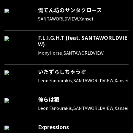
慌てん坊のサンタクロース
SANTAWORLDVIEW,Xansei
F.L.I.G.H.T (feat. SANTAWORLDVIE
W)
MonyHorse,SANTAWORLDVIEW
いたずらしちゃうぞ
Leon Fanourakis,SANTAWORLDVIEW,Xansei
俺らは猿
Leon Fanourakis,SANTAWORLDVIEW,Xansei
Expressions