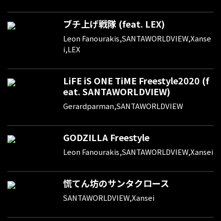
ブチ上げ戦隊 (feat. LEX)
Leon Fanourakis,SANTAWORLDVIEW,Xanse
i,LEX
LiFE iS ONE TiME Freestyle2020 (f
eat. SANTAWORLDVIEW)
Gerardparman,SANTAWORLDVIEW
GODZILLA Freestyle
Leon Fanourakis,SANTAWORLDVIEW,Xansei
慌てん坊のサンタクロース
SANTAWORLDVIEW,Xansei