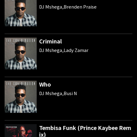
DJ Mshega,Brenden Praise
Criminal
DJ Mshega,Lady Zamar
Who
DJ Mshega,Busi N
Tembisa Funk (Prince Kaybee Rem
ix)