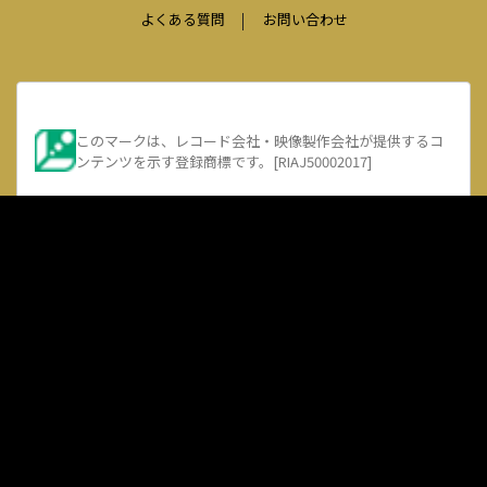
よくある質問
お問い合わせ
このマークは、レコード会社・映像製作会社が提供するコ
ンテンツを示す登録商標です。[RIAJ50002017]
著作権管理団体許諾番号
[JASRAC]
9008583152Y30005
[NexTone]
ID000002385
DE-LUXE