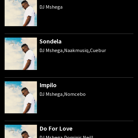
DJ Mshega
Sondela
DJ Mshega,Naakmusiq,Cuebur
Impilo
DJ Mshega,Nomcebo
Do For Love
DJ Mshega,Dominic Neill