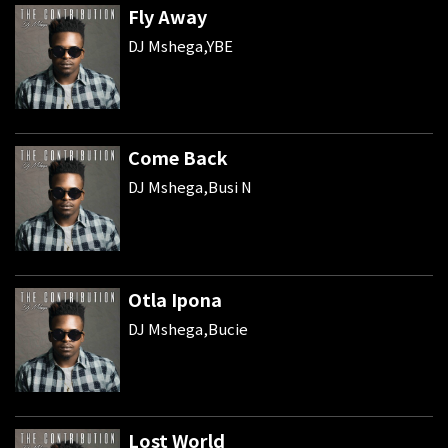
Fly Away
DJ Mshega,YBE
Come Back
DJ Mshega,Busi N
Otla Ipona
DJ Mshega,Bucie
Lost World