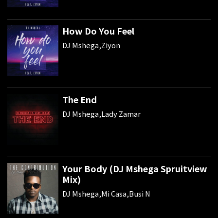
How Do You Feel
DJ Mshega,Ziyon
The End
DJ Mshega,Lady Zamar
Your Body (DJ Mshega Spruitview
Mix)
DJ Mshega,Mi Casa,Busi N