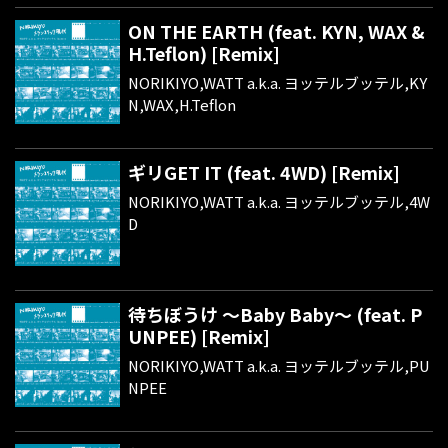
ON THE EARTH (feat. KYN, WAX &
H.Teflon) [Remix]
NORIKIYO,WATT a.k.a. ヨッテルブッテル,KY
N,WAX,H.Teflon
ギリGET IT (feat. 4WD) [Remix]
NORIKIYO,WATT a.k.a. ヨッテルブッテル,4W
D
待ちぼうけ ～Baby Baby～ (feat. P
UNPEE) [Remix]
NORIKIYO,WATT a.k.a. ヨッテルブッテル,PU
NPEE