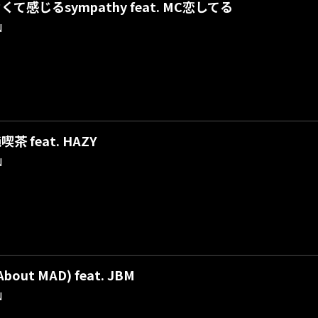
て感じるsympathy feat. MC恋してる
N
 feat. HAZY
N
About MAD) feat. JBM
N