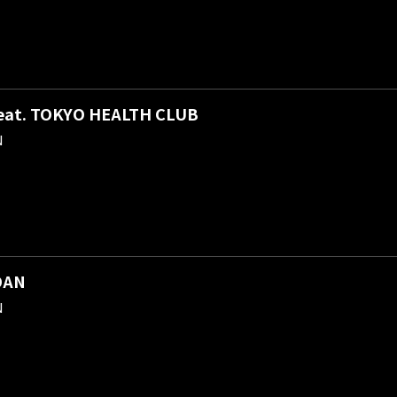
at. TOKYO HEALTH CLUB
N
DAN
N