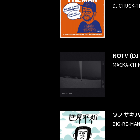
DJ CHUCK-T
NOTV (DJ
MACKA-CHI
ソノサキハ (
BIG-RE-MA