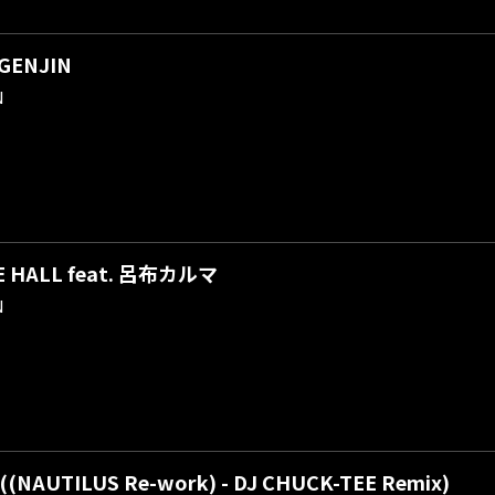
GENJIN
N
E HALL feat. 呂布カルマ
N
((NAUTILUS Re-work) - DJ CHUCK-TEE Remix)