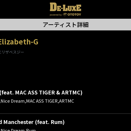
アーティスト詳細
Elizabeth-G
エリザベスジー
(feat. MAC ASS TIGER & ARTMC)
G,Nice Dream,MAC ASS TIGER,ARTMC
 Manchester (feat. Rum)
G,Nice Dream,Rum