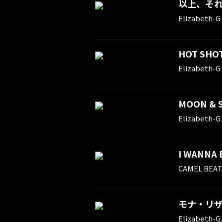
以上、そ
Elizabeth-G
HOT SHO
Elizabeth-G
MOON & 
Elizabeth-G
I WANNA B
CAMEL BEAT
モナ・リ
Elizabeth-G