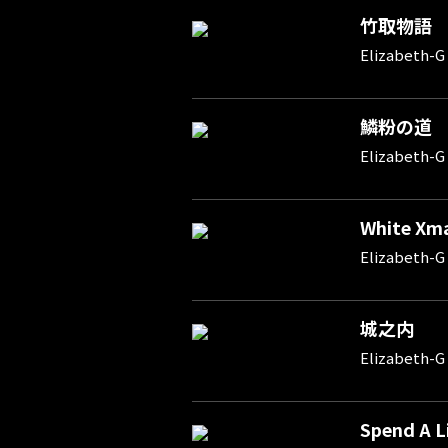
竹取物語
Elizabeth-G
鱗粉の道
Elizabeth-G
White Xm
Elizabeth-G
城之内
Elizabeth-G
Spend A L