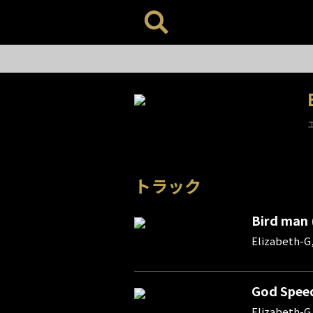
トラック
Bird man 
Elizabeth-
God Speed
Elizabeth-