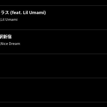
 (feat. Lil Umami)
,Lil Umami
駅新宿
,Nice Dream
ま