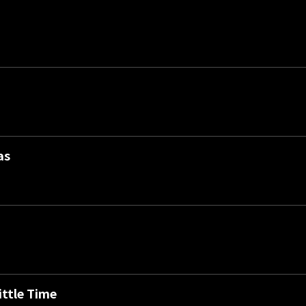
as
ittle Time