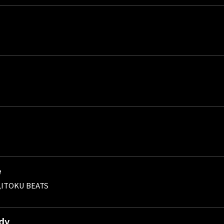
e
G,ITOKU BEATS
dy