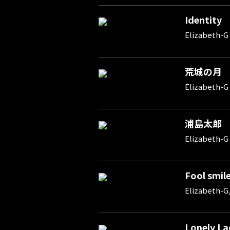
Identity
Elizabeth-G
荒城の月
Elizabeth-G
浦島太郎
Elizabeth-G
Fool smil
Elizabeth-
Lonely La