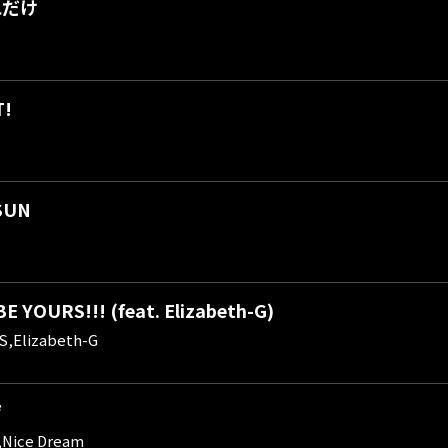
れだけ
T!
SUN
E YOURS!!! (feat. Elizabeth-G)
S,Elizabeth-G
ザ
,Nice Dream