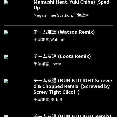
Mamushi (feat. Yuki Chiba) [Sped
Up]
Megan Thee Stallion,千葉雄喜
チーム友達 (Watson Remix)
千葉雄喜,Watson
チーム友達 (Loota Remix)
千葉雄喜,Loota
チーム友達 (BUN B IITIGHT Screwe
d & Chopped Remix【Screwed by
Screw Tight Clicc】)
千葉雄喜,BUN B
チーム友達 (BUN B IITIGHT Remix)