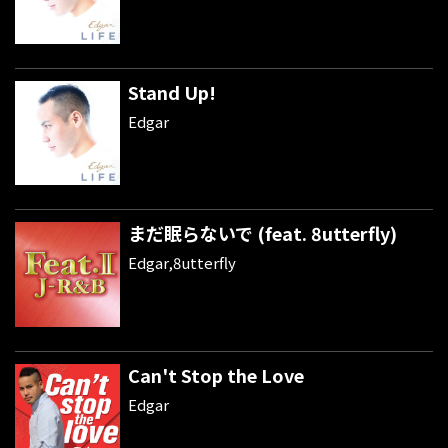
Stand Up!
Edgar
まだ眠らないで (feat. 8utterfly)
Edgar,8utterfly
Can't Stop the Love
Edgar