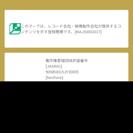
このマークは、レコード会社・映像製作会社が提供するコ
ンテンツを示す登録商標です。[RIAJ50002017]
著作権管理団体許諾番号
[JASRAC]
9008583152Y30005
[NexTone]
ID000002385
DE-LUXE
【 HIPHOP (ヒップホップ) 日本語ラップ専門音楽配信 】
©Mediado