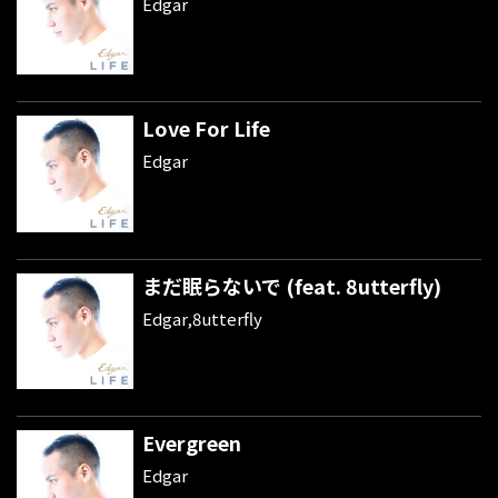
Edgar
Love For Life
Edgar
まだ眠らないで (feat. 8utterfly)
Edgar,8utterfly
Evergreen
Edgar