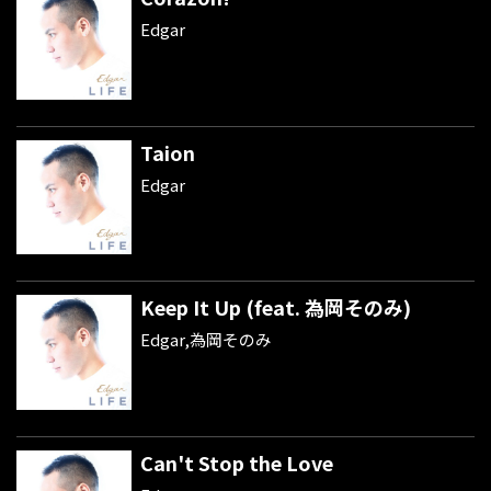
Edgar
Taion
Edgar
Keep It Up (feat. 為岡そのみ)
Edgar,為岡そのみ
Can't Stop the Love