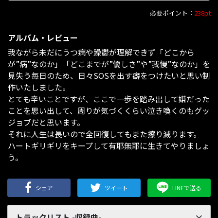
必要ポイント：
238pt
アルバム・レビュー
我ながら未だにうつ病や躁鬱が理解できず「どこから
が”病”なのか」「どこまでが”優しさ”や”我慢”なのか」を
見失う毎日のため、日々SOSを出す癖をつけたいと思い制
作いたしました。
とても辛いことですが、ここで一歩を踏み出して嫌だった
ことを思い出して、周りが気づくくらい泣き喚くのもグッ
ジョブだと思います。
それに人生は長いので全回復してもまた擦り減ります。
ハートギリギリをキープして有耶無耶に生きてやりましょ
う。
シェア
ツイート
LINEで送る
トラックリスト -収録曲-