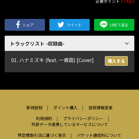
必要ポイント：
143pt
シェア
ツイート
LINEで送る
トラックリスト -収録曲-
01. ハナミズキ (feat. 一青窈) [Cover]
購入する
新規登録
ポイント購入
登録情報変更
利用規約
プライバシーポリシー
外部データ連携しているサービスについて
特定商取引法に基づく表示
パケット通信料について