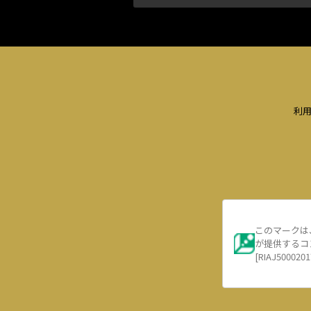
利
このマークは
が提供するコ
[RIAJ5000201