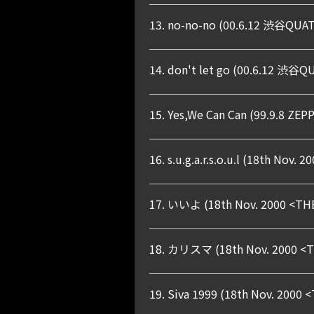
13. no-no-no (00.6.12 渋谷QUA
14. don't let go (00.6.12 渋谷
15. Yes,We Can Can (99.9.8 ZEPP
16. s.u.g.a.r.s.o.u.l (18th N
17. いいよ (18th Nov. 2000 <T
18. カリスマ (18th Nov. 2000 <
19. Siva 1999 (18th Nov. 20