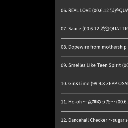
06. REAL LOVE (00.6.12 渋谷Q
07. Sauce (00.6.12 渋谷QUATT
08. Dopewire from mothershi
09. Smelles Like Teen Spirit
10. Gin&Lime (99.9.8 ZEPP OSAK
11. Ho-oh 〜女神のうた〜 (00.6.
12. Dancehall Checker 〜sugar