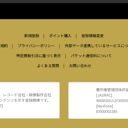
新規登録
ポイント購入
登録情報変更
用規約
プライバシーポリシー
外部データ連携しているサービスにつ
特定商取引法に基づく表示
パケット通信料について
よくある質問
お問い合わせ
著作権管理団体許
、レコード会社・映像製作会社
[JASRAC]
ンテンツを示す登録商標です。
9008583152Y30005
7]
[NexTone]
ID000002385