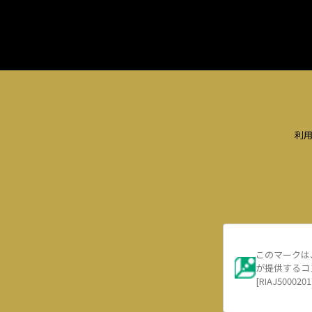
利
このマークは
が提供するコ
[RIAJ5000201