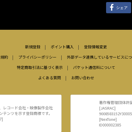
シェア
新規登録
ポイント購入
登録情報変更
用規約
プライバシーポリシー
外部データ連携しているサービスにつ
特定商取引法に基づく表示
パケット通信料について
よくある質問
お問い合わせ
著作権管理団体許
、レコード会社・映像製作会社
[JASRAC]
ンテンツを示す登録商標です。
9008583152Y30005
7]
[NexTone]
ID000002385