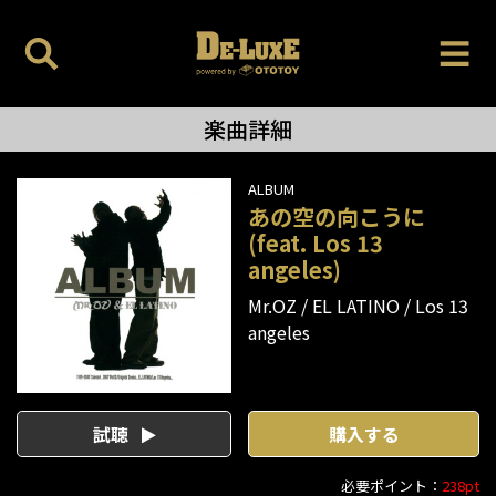
楽曲詳細
ALBUM
あの空の向こうに
(feat. Los 13
angeles)
Mr.OZ
EL LATINO
Los 13
angeles
試聴
購入する
必要ポイント：
238pt