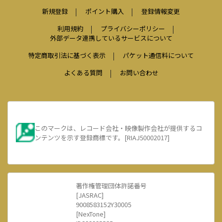
新規登録
ポイント購入
登録情報変更
利用規約
プライバシーポリシー
外部データ連携しているサービスについて
特定商取引法に基づく表示
パケット通信料について
よくある質問
お問い合わせ
このマークは、レコード会社・映像製作会社が提供するコ
ンテンツを示す登録商標です。[RIAJ50002017]
著作権管理団体許諾番号
[JASRAC]
9008583152Y30005
[NexTone]